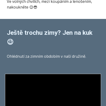
Ve volných chvílích, mezi koupáním a lenošením,
nakoukněte 😉😎
Ještě trochu zimy? Jen na kuk
😉
Ohlédnutí za zimním obdobím v naší družině.