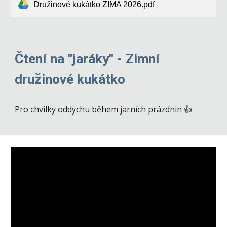
Družinové kukátko ZIMA 2026.pdf
Čtení na "jaráky" - Zimní
družinové kukátko
Pro chvilky oddychu během jarních prázdnin 👍