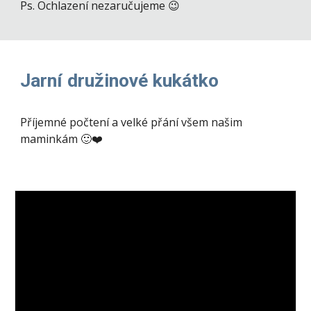
Ps. Ochlazení nezaručujeme 😉
Jarní družinové kukátko
Příjemné počtení a velké přání všem našim
maminkám 🙂❤️