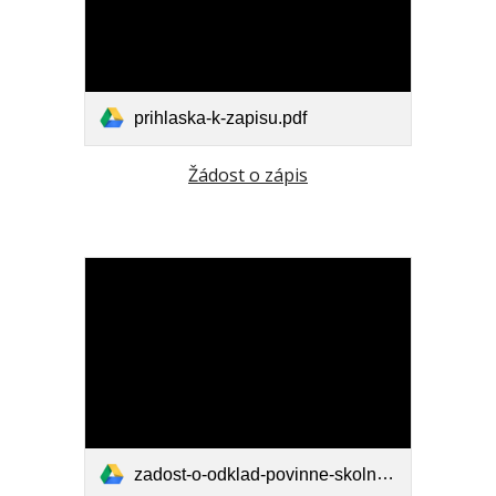
prihlaska-k-zapisu.pdf
Žádost o zápis
zadost-o-odklad-povinne-skolni-dochazky.pdf