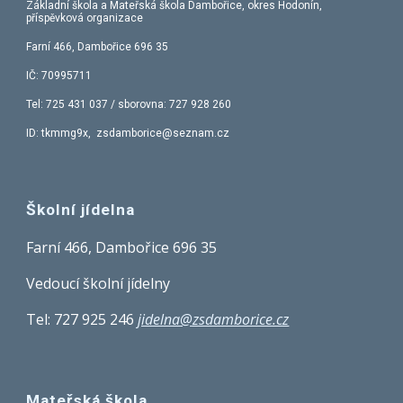
Základní škola a Mateřská škola Dambořice, okres Hodonín,
příspěvková organizace
Farní 466, Dambořice 696 35
IČ: 70995711
Tel:
725 431 037
/ sborovna: 727 928 260
ID: tkmmg9x, zsdamborice@seznam.cz
Školní jídelna
Farní 466, Dambořice 696 35
Vedoucí školní jídelny
Tel:
727 925 246
jidelna@zsdamborice.cz
Mateřská škola