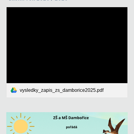
vysledky_zapis_zs_damborice2025.pdf