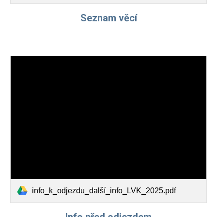
Seznam věcí
info_k_odjezdu_další_info_LVK_2025.pdf
Info před odjezdem