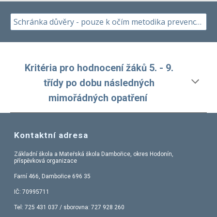
Schránka důvěry - pouze k očím metodika prevence, anonymní
Kritéria pro hodnocení žáků 5. - 9.
třídy po dobu následných
mimořádných opatření
Kontaktní adresa
Základní škola a Mateřská škola Dambořice, okres Hodonín,
příspěvková organizace
Farní 466, Dambořice 696 35
IČ: 70995711
Tel:
725 431 037
/ sborovna: 727 928 260