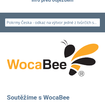
Pokrmy Česka - odkaz na výtvor jedné z tvůrčích skupin projektového Dne Země 2023
Soutěžíme s WocaBee