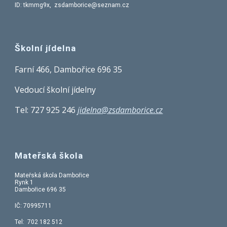
ID: tkmmg9x, zsdamborice@seznam.cz
Školní jídelna
Farní 466, Dambořice 696 35
Vedoucí školní jídelny
Tel:
727 925 246
jidelna@zsdamborice.cz
Mateřská škola
Mateřská škola Dambořice
Rynk 1
Dambořice 696 35
IČ: 70995711
Tel: 702 182 512